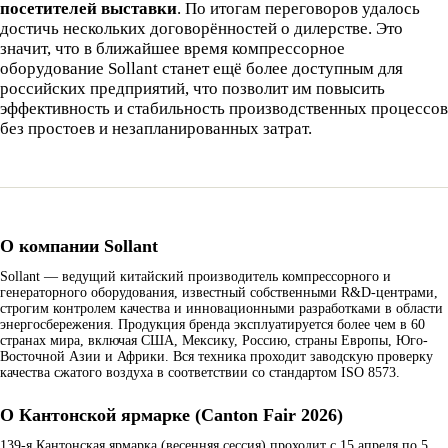
посетителей выставки
. По итогам переговоров удалось
достичь нескольких договорённостей о дилерстве. Это
значит, что в ближайшее время компрессорное
оборудование Sollant станет ещё более доступным для
российских предприятий, что позволит им повысить
эффективность и стабильность производственных процессов
без простоев и незапланированных затрат.
О компании Sollant
Sollant — ведущий китайский производитель компрессорного и
генераторного оборудования, известный собственными R&D-центрами,
строгим контролем качества и инновационными разработками в области
энергосбережения. Продукция бренда эксплуатируется более чем в 60
странах мира, включая США, Мексику, Россию, страны Европы, Юго-
Восточной Азии и Африки. Вся техника проходит заводскую проверку
качества сжатого воздуха в соответствии со стандартом ISO 8573.
О Кантонской ярмарке (Canton Fair 2026)
139-я Кантонская ярмарка (весенняя сессия) проходит с 15 апреля по 5