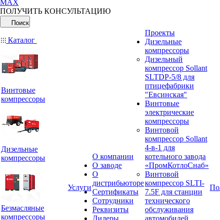
MAX
ПОЛУЧИТЬ КОНСУЛЬТАЦИЮ
Поиск
Проекты
Каталог
Дизельные
компрессоры
Дизельный
компрессор Sollant
SLTDP-5/8 для
птицефабрики
Винтовые
"Евсинская"
компрессоры
Винтовые
электрические
компрессоры
Винтовой
компрессор Sollant
4-в-1 для
Дизельные
О компании
котельного завода
компрессоры
О заводе
«ПромКотлоСнаб»
О
Винтовой
дистрибьюторе
компрессор SLTI-
Услуги
По
Сертификаты
7.5F для станции
Сотрудники
технического
Безмасляные
Реквизиты
обслуживания
компрессоры
Дилеры
автомобилей