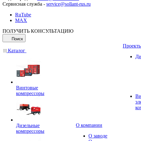
Сервисная служба -
service@sollant-rus.ru
RuTube
MAX
ПОЛУЧИТЬ КОНСУЛЬТАЦИЮ
Поиск
Проект
Каталог
Ди
Винтовые
компрессоры
Ви
эл
ко
О компании
Дизельные
компрессоры
О заводе