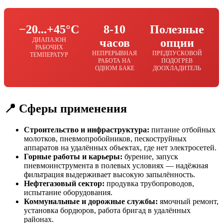
−20...+45°C
8-10
Полезные
ДИАПАЗОН
часов
опции
РАБОЧИХ
НЕПРЕРЫВНАЯ
ПРЕДПУСКОВОЙ
ТЕМПЕРАТУР
РАБОТА НА
ПОДОГРЕВ
ОДНОМ БАКЕ
ДООХЛАДИТЕЛЬ
📍 Сферы применения
Строительство и инфраструктура:
питание отбойных
молотков, пневмопробойников, пескоструйных
аппаратов на удалённых объектах, где нет электросетей.
Горные работы и карьеры:
бурение, запуск
пневмоинструмента в полевых условиях — надёжная
фильтрация выдерживает высокую запылённость.
Нефтегазовый сектор:
продувка трубопроводов,
испытание оборудования.
Коммунальные и дорожные службы:
ямочный ремонт,
установка бордюров, работа бригад в удалённых
районах.