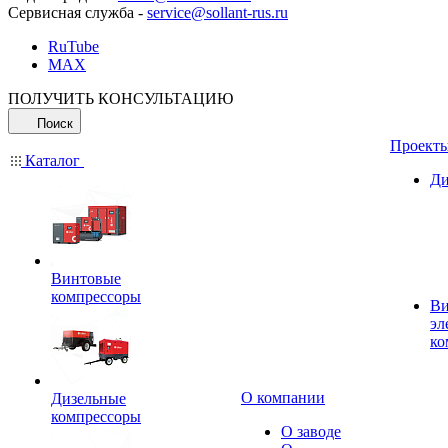
Сервисная служба -
service@sollant-rus.ru
RuTube
MAX
ПОЛУЧИТЬ КОНСУЛЬТАЦИЮ
Поиск
Проект
Каталог
Ди
Винтовые
компрессоры
Ви
эл
ко
О компании
Дизельные
компрессоры
О заводе